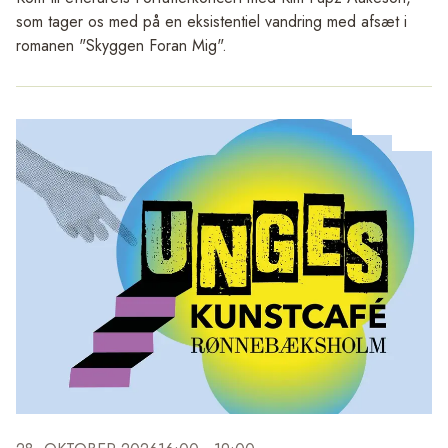
som tager os med på en eksistentiel vandring med afsæt i
romanen "Skyggen Foran Mig".
De populære forfatterkoncerter kombinerer litteratur med
musik og til denne har vi inviteret forfatteren Kim Fupz
Aakeson med på scenen. Kim Fupz har skrevet over 100
bøger, udover sine berømte børnebøger også
filmmanuskripter og flere meget anmelderroste
voksenromaner.
Til denne koncert vil han læse op af romanen
“Skyggen
Foran Mig”
fra 2025. En roman, der handler om en mand,
der har afsonet en lang fængselsdom og skal finde en vej ud
i virkeligheden igen. Og hvor går man så hen? Han går
Caminoen, den gamle tradition om en pilgrimsvandring, hvor
man kan sone sine synder, for at se om det kan virke for
ham.
Indimellem tekstoplæsningen spiller Ensemble Storstrøm