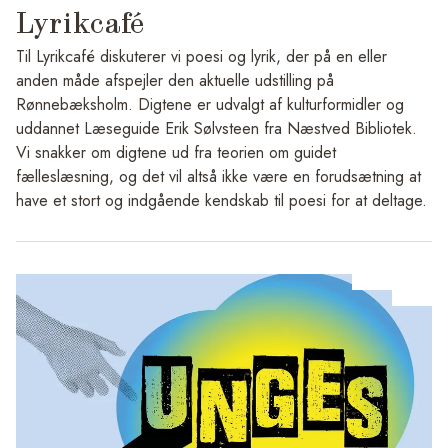
Lyrikcafé
Haralda eller udenfor i Parken og Haven hvis vejret er til det.
Til Lyrikcafé diskuterer vi poesi og lyrik, der på en eller
Følg os på Instagram @ungeskunstcafe og 'Det Sker' på
anden måde afspejler den aktuelle udstilling på
Rønnebæksholms hjemmeside for alle datoer for Unges
Rønnebæksholm. Digtene er udvalgt af kulturformidler og
Kunstcafé.
uddannet Læseguide Erik Sølvsteen fra Næstved Bibliotek.
Billede: Unges Kunstcafé på Rønnebæksholm.
Vi snakker om digtene ud fra teorien om guidet
fælleslæsning, og det vil altså ikke være en forudsætning at
have et stort og indgående kendskab til poesi for at deltage.
Initiativet et endnu et samarbejde mellem Næstved Bibliotek
og Rønnebækholm.
Det er gratis at deltage i arrangementet, men der skal dog
bestilles billet, da der er begrænsede pladser.
Der kræves særskilt tilmelding til alle arrangementer.
https://www.naesbib.dk/arrangementer/oplaesning/lyrikcafe-
pa-ronnebaeksholm/2026-10-07