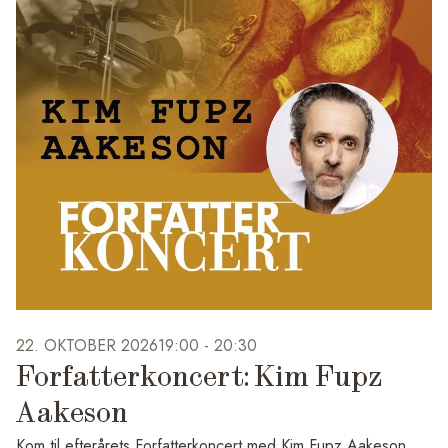
materialer og det kan være med til at inspirere og motivere til
at i gå gang med at lave et kunstprojekt. Der inviteres også
kunstnere til at lave en workshop for at få nye kundskaber og
blive inspireret. I september er det billedkunstner Jesper
Aabille, det vil til stede med workshops onsdage 9.og
16.september.
Ingen tilmelding, igen krav, bare kom som du er og vær med.
Og tag en ven under armen, eller mød nye mennesker, og få
kreative fælles oplevelser i Kunsthallen, Værkstedet og Café
Haralda eller udenfor i Parken og Haven hvis vejret er til det.
Følg os på Instagram @ungeskunstcafe og 'Det Sker' på
Rønnebæksholms hjemmeside for alle datoer for Unges
22. OKTOBER 2026
19:00 -
20:30
Kunstcafé.
Forfatterkoncert: Kim Fupz
Billede: Unges Kunstcafé på Rønnebæksholm.
Aakeson
Kom til efterårets Forfatterkoncert med Kim Fupz Aakeson,