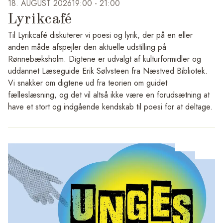
18. AUGUST 2026
19:00 -
21:00
Lyrikcafé
Til Lyrikcafé diskuterer vi poesi og lyrik, der på en eller
anden måde afspejler den aktuelle udstilling på
Rønnebæksholm. Digtene er udvalgt af kulturformidler og
uddannet Læseguide Erik Sølvsteen fra Næstved Bibliotek.
Vi snakker om digtene ud fra teorien om guidet
fælleslæsning, og det vil altså ikke være en forudsætning at
have et stort og indgående kendskab til poesi for at deltage.
Initiativet et endnu et samarbejde mellem Næstved Bibliotek
og Rønnebækholm.
Det er gratis at deltage i arrangementet, men der skal dog
bestilles billet, da der er begrænsede pladser.
Der kræves særskilt tilmelding til alle arrangementer.
https://www.naesbib.dk/arrangementer/oplaesning/lyrikcafe-
pa-ronnebaeksholm/2026-08-18