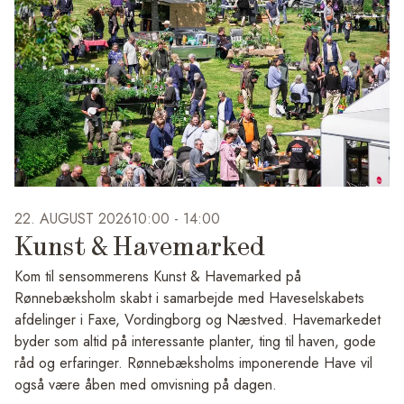
Høegh.
I ALL RISE af Eliyah Mesayer inviteres publikum ind i den
fiktive stat Illiyeen, hvor installationer, poesi og performative
værker udforsker temaer som migration, tilhørsforhold, håb
og drømmen om et hjem.
I Paarivatsigit – Vi passer på dig præsenterer Bolatta Silis-
Høegh malerier og installationer, der undersøger identitet,
familierelationer og kulturel forandring gennem et sanseligt
og poetisk billedunivers.
22. AUGUST 2026
10:00 -
14:00
Kunst & Havemarked
På omvisningen får du indblik i kunstnernes værker, tankerne
bag udstillingerne og de temaer, de udfolder.
Kom til sensommerens Kunst & Havemarked på
Rønnebæksholm skabt i samarbejde med Haveselskabets
Omvisningen er gratis, når entréen er betalt. Børn og unge
afdelinger i Faxe, Vordingborg og Næstved. Havemarkedet
under 18 år har gratis adgang. For KLUB medlem er det
byder som altid på interessante planter, ting til haven, gode
gratis.
råd og erfaringer. Rønnebæksholms imponerende Have vil
Efter omvisningen er der mulighed for at købe kaffe og
også være åben med omvisning på dagen.