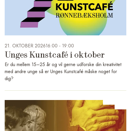
21. OKTOBER 2026
16:00 -
19:00
Unges Kunstcafé i oktober
Er du mellem 15–25 år og vil gerne udforske din kreativitet
med andre unge så er Unges Kunstcafé måske noget for
dig?
Vi glæder os nemlig til at starte en ny sæson op med Unges
Kunstcafé. I oktober er datoerne: onsdage 7., 21.,
28.oktober, fra kl.16-19.00.
Vi starter med at mødes i Café Haralda på Rønnebæksholm
sammen med Ung Vært Matilda Pedersen. Matilda er med til
at præsentere hvad der er mulighed for at arbejde med af