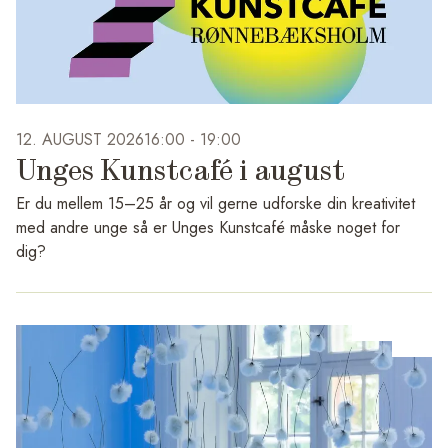
12. AUGUST 2026
16:00 -
19:00
Unges Kunstcafé i august
Er du mellem 15–25 år og vil gerne udforske din kreativitet
med andre unge så er Unges Kunstcafé måske noget for
dig?
Vi glæder os nemlig til at starte en ny sæson op med Unges
Kunstcafé. I august er datoerne: onsdage 12., 19.,
26.august, fra kl.16-19.00.
Vi starter med at mødes i Café Haralda på Rønnebæksholm
sammen med Ung Vært Matilda Pedersen. Matilda er med til
at præsentere hvad der er mulighed for at arbejde med af