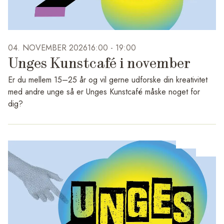
På Rønnebæksholms hjemmeside vil der i løbet af 2026
komme mere information om de enkelte koncerter og hvilke
artister, der gæster Falgren & Friends.
04. NOVEMBER 2026
16:00 -
19:00
Unges Kunstcafé i november
Er du mellem 15–25 år og vil gerne udforske din kreativitet
med andre unge så er Unges Kunstcafé måske noget for
dig?
Vi glæder os nemlig til at starte en ny sæson op med Unges
Kunstcafé. I november er datoerne: onsdage 4., 11.,18.,
25.november, fra kl.16-19.00.
Vi starter med at mødes i Café Haralda på Rønnebæksholm
sammen med en Ung Vært, som vil være med til at
præsentere hvad der er mulighed for at arbejde med af
materialer og det kan være med til at inspirere og motivere til
at i gå gang med at lave et kunstprojekt. Der inviteres også