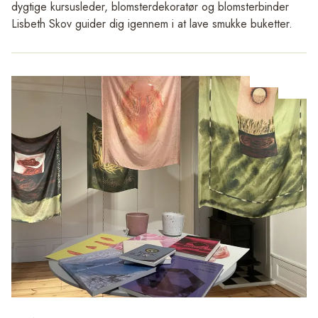
dygtige kursusleder, blomsterdekoratør og blomsterbinder
kræver særskilt entre.
Lisbeth Skov guider dig igennem i at lave smukke buketter.
Herregårdenes Dag foregår i hele landet.
Vi mødes ved Portalen, den store indgangsportal ved
https://www.herregaardenesdag.dk/program
Parken og Haven, hvor der bydes velkommen.
https://www.herregaardenesdag.dk/program
Billede: Venlighed
Praktisk information:
Medbring selv beskærersaks, en
Torben Petersen.
urtekniv, en ren spand til blomster samt vase til buketterne. I
https://www.herregaardenesdag.dk/program
https://www.herr
løbet af arrangementet kan der købes te, kaffe, vand og
kage.
Tilmelding:
Tilmelding er nødvendig, da der er begrænset
pladser, via Haveselskabets hjemmesiden
https://haveselskabet.dk/sjaelland/afdelinger/naestved/lokale-
arrangementer/2026/august/blomsterbinding-v-lisbeth-skov/
.
Kurset afholdes af Haveselskabet Næstved i samarbejde
med Kunsthal Rønnebæksholm