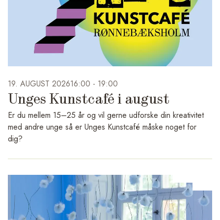
19. AUGUST 2026
16:00 -
19:00
Unges Kunstcafé i august
Er du mellem 15–25 år og vil gerne udforske din kreativitet
med andre unge så er Unges Kunstcafé måske noget for
dig?
Vi glæder os nemlig til at starte en ny sæson op med Unges
Kunstcafé. I august er datoerne: onsdage 12., 19.,
26.august, fra kl.16-19.00.
Vi starter med at mødes i Café Haralda på Rønnebæksholm
sammen med Ung Vært Matilda Pedersen. Matilda er med til