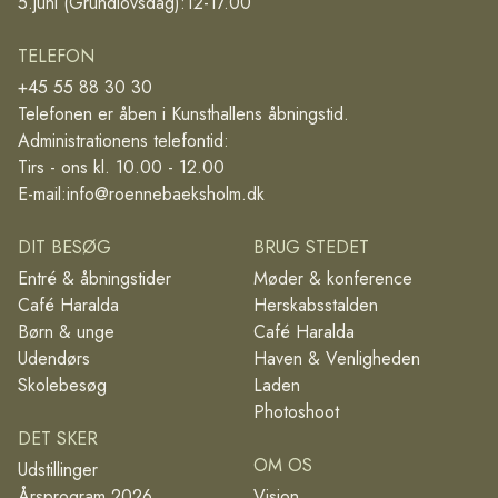
5.juni (Grundlovsdag):12-17.00
TELEFON
+45 55 88 30 30
Telefonen er åben i Kunsthallens åbningstid.
Administrationens telefontid:
Tirs - ons kl. 10.00 - 12.00
E-mail:
info@roennebaeksholm.dk
DIT BESØG
BRUG STEDET
Entré & åbningstider
Møder & konference
Café Haralda
Herskabsstalden
Børn & unge
Café Haralda
Udendørs
Haven & Venligheden
Skolebesøg
Laden
Photoshoot
DET SKER
OM OS
Udstillinger
Årsprogram 2026
Vision