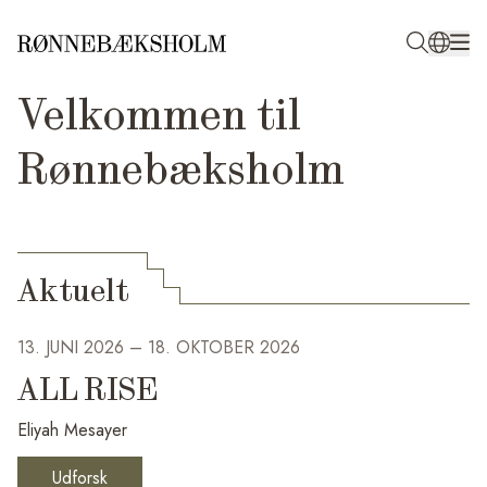
Velkommen til
De aktuelle udstillinger i
Rønnebæksholm
Kunsthallen
→
Aktuelt
13. JUNI 2026
–
18. OKTOBER 2026
13
ALL RISE
P
Eliyah Mesayer
Bo
Udforsk