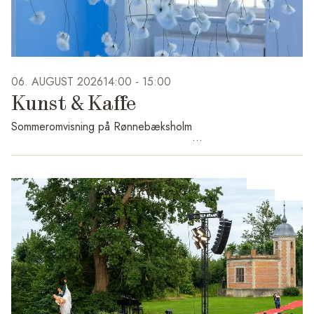
06. AUGUST 2026
14:00 -
15:00
Kunst & Kaffe
Sommeromvisning på Rønnebæksholm
Hver torsdag i juli og august kl. 14.00–15.00
Kom med på en gratis kunstomvisning og oplev sommerens
aktuelle udstillinger på Rønnebæksholm, ALL RISE af Eliyah
Mesayer og Paarivatsigit – Vi passer på dig af Bolatta Silis-
Høegh.
I ALL RISE af Eliyah Mesayer inviteres publikum ind i den
fiktive stat Illiyeen, hvor installationer, poesi og performative
værker udforsker temaer som migration, tilhørsforhold, håb
og drømmen om et hjem.