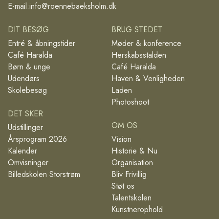
E-mail:
info@roennebaeksholm.dk
DIT BESØG
BRUG STEDET
Entré & åbningstider
Møder & konference
Café Haralda
Herskabsstalden
Børn & unge
Café Haralda
Udendørs
Haven & Venligheden
Skolebesøg
Laden
Photoshoot
DET SKER
OM OS
Udstillinger
Årsprogram 2026
Vision
Kalender
Historie & Nu
Omvisninger
Organisation
Billedskolen Storstrøm
Bliv Frivillig
Støt os
Talentskolen
Kunstnerophold