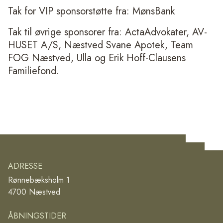
Tak for VIP sponsorstøtte fra: MønsBank
Tak til øvrige sponsorer fra: ActaAdvokater, AV-
HUSET A/S, Næstved Svane Apotek, Team
FOG Næstved, Ulla og Erik Hoff-Clausens
Familiefond.
ADRESSE
Rønnebæksholm 1
4700 Næstved
ÅBNINGSTIDER