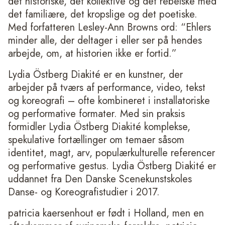
det historiske, det kollektive og det rebelske med
det familiære, det kropslige og det poetiske.
Med forfatteren Lesley-Ann Browns ord: “Ehlers
minder alle, der deltager i eller ser på hendes
arbejde, om, at historien ikke er fortid.”
Lydia Östberg Diakité er en kunstner, der
arbejder på tværs af performance, video, tekst
og koreografi – ofte kombineret i installatoriske
og performative formater. Med sin praksis
formidler Lydia Östberg Diakité komplekse,
spekulative fortællinger om temaer såsom
identitet, magt, arv, populærkulturelle referencer
og performative gestus. Lydia Östberg Diakité er
uddannet fra Den Danske Scenekunstskoles
Danse- og Koreografistudier i 2017.
patricia kaersenhout er født i Holland, men en