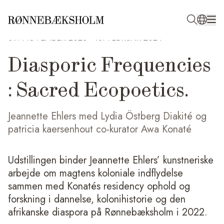
09. NOVEMBER 2023
-
18. FEBRUAR 2024
Diasporic Frequencies
: Sacred Ecopoetics.
Jeannette Ehlers med Lydia Östberg Diakité og
patricia kaersenhout co-kurator Awa Konaté
Udstillingen binder Jeannette Ehlers’ kunstneriske
arbejde om magtens koloniale indflydelse
sammen med Konatés residency ophold og
forskning i dannelse, kolonihistorie og den
afrikanske diaspora på Rønnebæksholm i 2022.