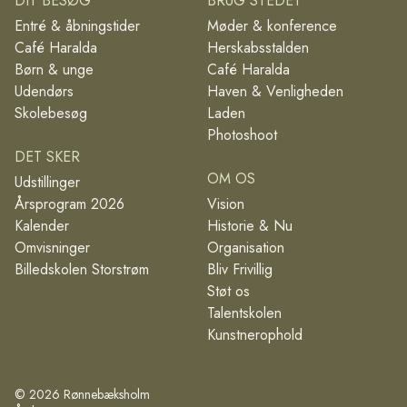
DIT BESØG
BRUG STEDET
Entré & åbningstider
Møder & konference
Café Haralda
Herskabsstalden
Børn & unge
Café Haralda
Udendørs
Haven & Venligheden
Skolebesøg
Laden
Photoshoot
DET SKER
OM OS
Udstillinger
Årsprogram 2026
Vision
Kalender
Historie & Nu
Omvisninger
Organisation
Billedskolen Storstrøm
Bliv Frivillig
Støt os
Talentskolen
Kunstnerophold
©
2026
Rønnebæksholm