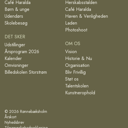
Café Haralda
Herskabsstalden
Børn & unge
Café Haralda
Udendørs
Haven & Venligheden
Skolebesøg
Laden
Photoshoot
DET SKER
OM OS
Udstillinger
Årsprogram 2026
Vision
Kalender
Historie & Nu
Omvisninger
Organisation
Billedskolen Storstrøm
Bliv Frivillig
Støt os
Talentskolen
Kunstnerophold
©
2026
Rønnebæksholm
Årskort
Nyhedsbrev
Tilgængelighedserklæring