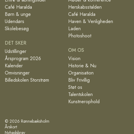
Café Haralda
Herskabsstalden
Børn & unge
Café Haralda
Udendørs
Haven & Venligheden
Skolebesøg
Laden
Photoshoot
DET SKER
OM OS
Udstillinger
Årsprogram 2026
Vision
Kalender
Historie & Nu
Omvisninger
Organisation
Billedskolen Storstrøm
Bliv Frivillig
Støt os
Talentskolen
Kunstnerophold
©
2026
Rønnebæksholm
Årskort
Nyhedsbrev